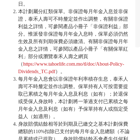
日。
本計劃屬分紅類保單。非保證每月年金入息並非保
證，泰禾人壽可不時釐定並作出調整，有關非保證
利益之詳情，可參閱產品小冊子「非保證利益」部
分。惟派發非保證每月年金入息時，保單必須仍然
生效及所有到期保費必須繳清。有關非保證每月年
金入息之詳情，可參閱以產品小冊子「有關保單紅
利」部分或瀏覽泰禾人壽之網頁
（
https://www.tahoelife.com.mo/tl/doc/About-Policy-
Dividends_TC.pdf
）。
每月年金入息會以非保證年利率積存生息，泰禾人
壽可不時釐定並作出調整。保單持有人可按需要提
取已累積之每月年金入息及利息（如有）；於退保
或受保人身故時，本計劃將一筆過支付已累積之每
月年金入息及利息（如有）予保單持有人或指定受
益人（如適用）。
身故賠償結餘相等於到期及已繳交之基本計劃保費
總額的110%扣除已支付的每月年金入息總額（不論
是累積或已提取）。身故賠償結餘不會產生任何利