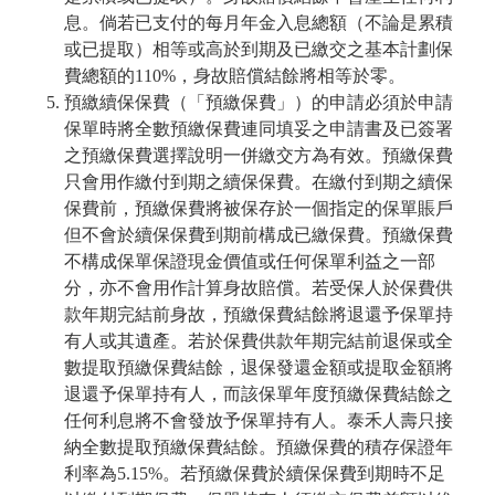
息。倘若已支付的每月年金入息總額（不論是累積
或已提取）相等或高於到期及已繳交之基本計劃保
費總額的110%，身故賠償結餘將相等於零。
預繳續保保費（「預繳保費」）的申請必須於申請
保單時將全數預繳保費連同填妥之申請書及已簽署
之預繳保費選擇說明一併繳交方為有效。預繳保費
只會用作繳付到期之續保保費。在繳付到期之續保
保費前，預繳保費將被保存於一個指定的保單賬戶
但不會於續保保費到期前構成已繳保費。預繳保費
不構成保單保證現金價值或任何保單利益之一部
分，亦不會用作計算身故賠償。若受保人於保費供
款年期完結前身故，預繳保費結餘將退還予保單持
有人或其遺產。若於保費供款年期完結前退保或全
數提取預繳保費結餘，退保發還金額或提取金額將
退還予保單持有人，而該保單年度預繳保費結餘之
任何利息將不會發放予保單持有人。泰禾人壽只接
納全數提取預繳保費結餘。預繳保費的積存保證年
利率為5.15%。若預繳保費於續保保費到期時不足