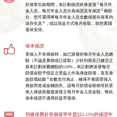
１
於保單生效期間，本計劃保證終身派發
每月年
２
金入息。每月年金入息分為保證及非保證
兩部
分。您可選擇將每月年金入息全數保留在保單內
３
滾存生息
，或以現金方式每月收取，助您實踐
退休安排。
保本保證
受保人不幸身故時，如已派發的每月年金入息總
額（不論是累積或已提取）少於到期及已繳交之
基本計劃保費總額的110%，本計劃將派發每月
賠償金額予指定之受益人作為身故賠償，直至身
４
故賠償結餘
全數支付為止，確保不會因受保人
身故而造成金錢損失。該每月賠償金額相等於受
保人身故前最後派發之每月年金入息金額。惟此
保本保證不適用於提早退保。
預繳保費於首個保單年度以5.15%的保證年