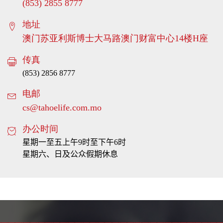
(853) 2855 8777
请提供您的姓名
姓名不应包含数字
地址
姓名不应包含数字
澳门苏亚利斯博士大马路澳门财富中心14楼H座
请提供正确的区码 (例如: 853)
请提供正确的区码 (例如: 853)
传真
请提供正确的区码 (例如: 853)
(853) 2856 8777
請提供正確的電話號碼
电邮
請提供正確的電話號碼
請提供正確的電話號碼
cs@tahoelife.com.mo
请提供您的电邮地址
办公时间
请提供正确的电邮地址
请提供正确的电邮地址
星期一至五上午9时至下午6时
请确认您已阅读并同意「个人资料收集声明」
星期六、日及公众假期休息
请输入验证码
请稍等